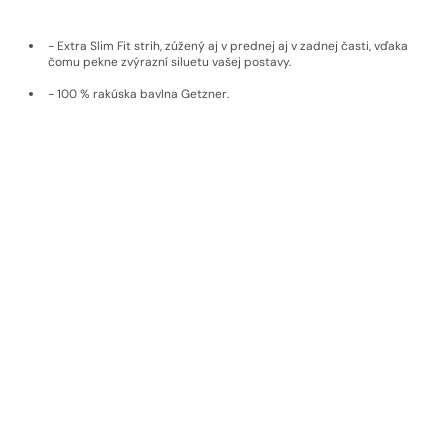
- Extra Slim Fit strih, zúžený aj v prednej aj v zadnej časti, vďaka
čomu pekne zvýrazní siluetu vašej postavy.
- 100 % rakúska bavlna Getzner.
- Jemný vzor.
- Ušitá na Slovensku.
Doprava a vrátenie
Materiál
EKOLOGICKÉ MATERIÁLY
Udržateľné materiály, poctivý pôvod,
nadčasová kvalita
Pri výrobe používame materiály od výrobcov, ktorí dbajú na
udržateľnosť a etiku. Naše látky pochádzajú od popredných