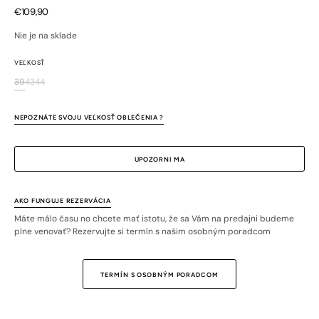
Bežná
€109,90
cena
Nie je na sklade
VEĽKOSŤ
39
43
44
Variant
Variant
Variant
je
je
je
vypredaný
vypredaný
vypredaný
NEPOZNÁTE SVOJU VEĽKOSŤ OBLEČENIA ?
alebo
alebo
alebo
nedostupný
nedostupný
nedostupný
UPOZORNI MA
AKO FUNGUJE REZERVÁCIA
Máte málo času no chcete mať istotu, že sa Vám na predajni budeme
plne venovať? Rezervujte si termín s našim osobným poradcom
TERMÍN S OSOBNÝM PORADCOM