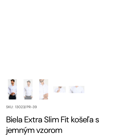
SKU:
SKU: 13023/PR-39
Biela Extra Slim Fit košeľa s
jemným vzorom