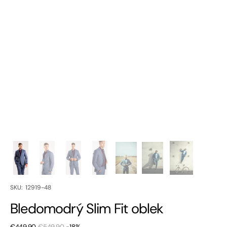
SKU:
SKU: 12919-48
Bledomodrý Slim Fit oblek
€449,90
€549,90
-18%