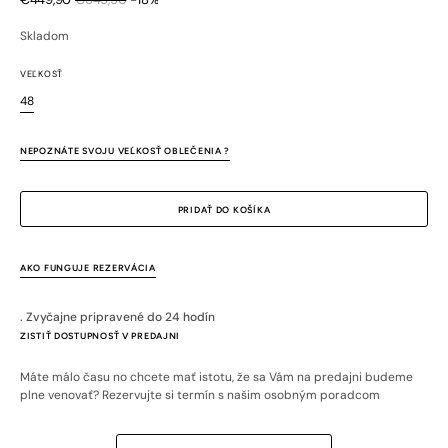
Zľavnená
Bežná
cena
cena
Skladom
VEĽKOSŤ
48
Variant
je
vypredaný
NEPOZNÁTE SVOJU VEĽKOSŤ OBLEČENIA ?
alebo
nedostupný
PRIDAŤ DO KOŠÍKA
AKO FUNGUJE REZERVÁCIA
. Zvyčajne pripravené do 24 hodín
ZISTIŤ DOSTUPNOSŤ V PREDAJNI
Máte málo času no chcete mať istotu, že sa Vám na predajni budeme
plne venovať? Rezervujte si termín s našim osobným poradcom