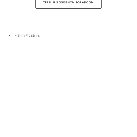
TERMÍN S OSOBNÝM PORADCOM
- Slim Fit strih.
- Zapínanie na dva gombíky.
- Ušitý na Slovensku.
- Strečový, nekrčivý zmesový materiál.
Doprava a vrátenie
Materiál
EKOLOGICKÉ MATERIÁLY
Udržateľné materiály, poctivý pôvod,
nadčasová kvalita