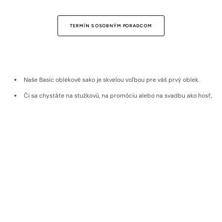
TERMÍN S OSOBNÝM PORADCOM
Naše Basic oblekové sako je skvelou voľbou pre váš prvý oblek.
Či sa chystáte na stužkovú, na promóciu alebo na svadbu ako hosť,
pomôže vám vytvoriť si základ vášho formálneho šatníka.
Je vyrobené v našom Slim Fit zúženom strihu zo zmesi vlny a
umelého vlákna, ktoré robí sako priedušné a zároveň nekrčivé,
takže v ňom môžete pohodlne stráviť celý deň.
Pre doplnenie kompletného obleku kombinujte s čiernymi Basic
nohavicami.
Doprava a vrátenie
Materiál