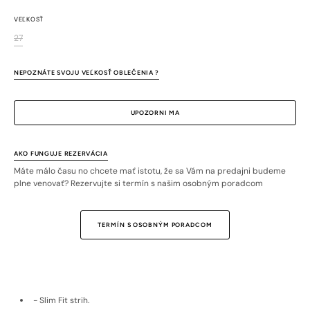
VEĽKOSŤ
27
Variant
je
vypredaný
NEPOZNÁTE SVOJU VEĽKOSŤ OBLEČENIA ?
alebo
nedostupný
UPOZORNI MA
AKO FUNGUJE REZERVÁCIA
Máte málo času no chcete mať istotu, že sa Vám na predajni budeme
plne venovať? Rezervujte si termín s našim osobným poradcom
TERMÍN S OSOBNÝM PORADCOM
- Slim Fit strih.