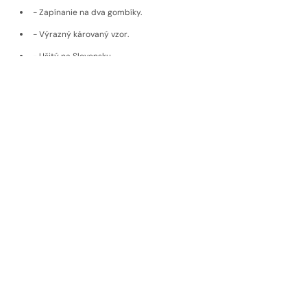
- Zapínanie na dva gombíky.
- Výrazný károvaný vzor.
- Ušitý na Slovensku.
- Strečový, nekrčivý zmesový materiál.
Doprava a vrátenie
Materiál
EKOLOGICKÉ MATERIÁLY
Udržateľné materiály, poctivý pôvod,
nadčasová kvalita
Pri výrobe používame materiály od výrobcov, ktorí dbajú na
udržateľnosť a etiku. Naše látky pochádzajú od popredných
európskych značiek s dlhoročnou tradíciou, ako sú rakúsky
Getzner
,
portugalský
Paulo de Oliveira
či taliansky
Zignone
. Každá látka spĺňa