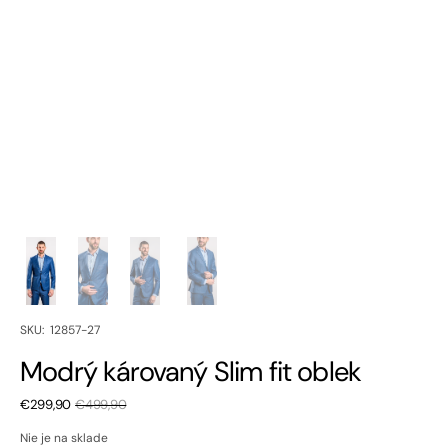
SKU:
SKU: 12857-27
Modrý károvaný Slim fit oblek
€299,90
€499,90
Zľavnená
Bežná
cena
cena
Nie je na sklade