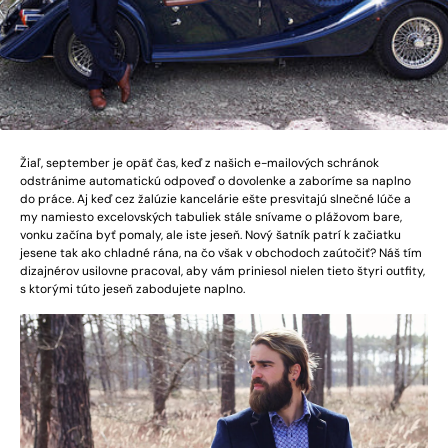
Žiaľ, september je opäť čas, keď z našich e-mailových schránok
odstránime automatickú odpoveď o dovolenke a zaboríme sa naplno
do práce. Aj keď cez žalúzie kancelárie ešte presvitajú slnečné lúče a
my namiesto excelovských tabuliek stále snívame o plážovom bare,
vonku začína byť pomaly, ale iste jeseň. Nový šatník patrí k začiatku
jesene tak ako chladné rána, na čo však v obchodoch zaútočiť? Náš tím
dizajnérov usilovne pracoval, aby vám priniesol nielen tieto štyri outfity,
s ktorými túto jeseň zabodujete naplno.