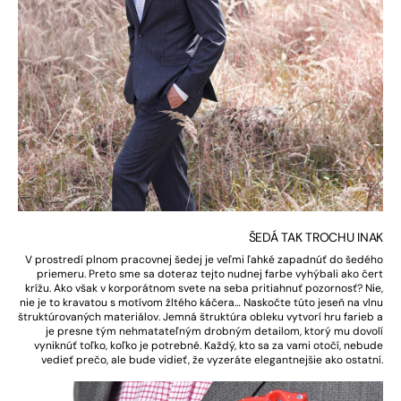
ŠEDÁ TAK TROCHU INAK
V prostredí plnom pracovnej šedej je veľmi ľahké zapadnúť do šedého
priemeru. Preto sme sa doteraz tejto nudnej farbe vyhýbali ako čert
krížu. Ako však v korporátnom svete na seba pritiahnuť pozornosť? Nie,
nie je to kravatou s motívom žltého káčera… Naskočte túto jeseň na vlnu
štruktúrovaných materiálov. Jemná štruktúra obleku vytvorí hru farieb a
je presne tým nehmatateľným drobným detailom, ktorý mu dovolí
vyniknúť toľko, koľko je potrebné. Každý, kto sa za vami otočí, nebude
vedieť prečo, ale bude vidieť, že vyzeráte elegantnejšie ako ostatní.