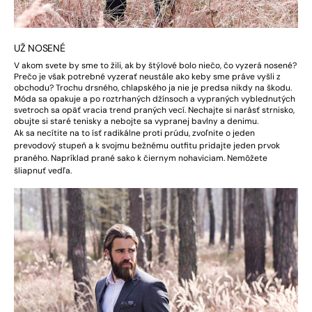
UŽ NOSENÉ
V akom svete by sme to žili, ak by štýlové bolo niečo, čo vyzerá nosené?
Prečo je však potrebné vyzerať neustále ako keby sme práve vyšli z
obchodu? Trochu drsného, chlapského ja nie je predsa nikdy na škodu.
Móda sa opakuje a po roztrhaných džínsoch a vypraných vyblednutých
svetroch sa opäť vracia trend praných vecí. Nechajte si narásť strnisko,
obujte si staré tenisky a nebojte sa vypranej bavlny a denimu.
Ak sa necítite na to ísť radikálne proti prúdu, zvoľnite o jeden
prevodový stupeň a k svojmu bežnému outfitu pridajte jeden prvok
praného. Napríklad prané sako k čiernym nohaviciam. Nemôžete
šliapnuť vedľa.