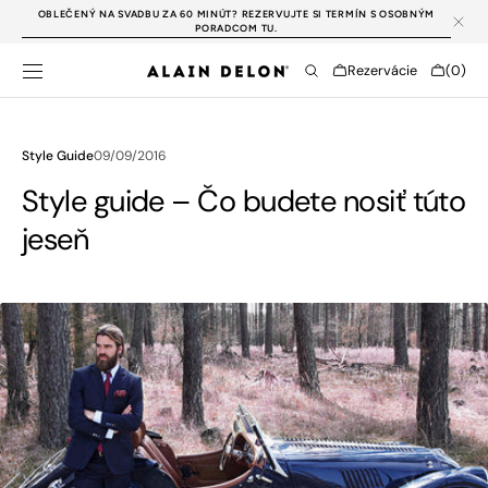
PREJSŤ NA
OBLEČENÝ NA SVADBU ZA 60 MINÚT? REZERVUJTE SI TERMÍN S OSOBNÝM
OBSAH
PORADCOM TU.
Cart
Rezervácie
(0)
0
položky
Style Guide
09/09/2016
Style guide – Čo budete nosiť túto
jeseň