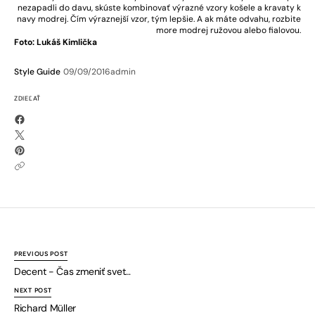
nezapadli do davu, skúste kombinovať výrazné vzory košele a kravaty k
navy modrej. Čím výraznejší vzor, tým lepšie. A ak máte odvahu, rozbite
more modrej ružovou alebo fialovou.
Foto: Lukáš Kimlička
Style Guide
09/09/2016
admin
ZDIEĽAŤ
PREVIOUS POST
Decent - Čas zmeniť svet…
NEXT POST
Richard Müller