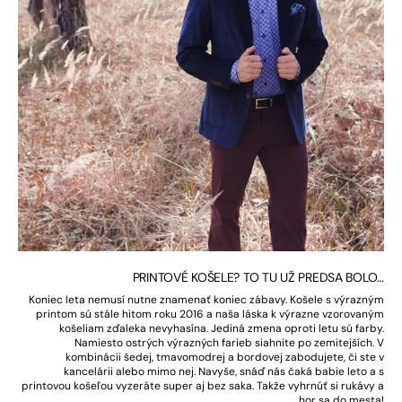
PRINTOVÉ KOŠELE? TO TU UŽ PREDSA BOLO…
Koniec leta nemusí nutne znamenať koniec zábavy. Košele s výrazným
printom sú stále hitom roku 2016 a naša láska k výrazne vzorovaným
košeliam zďaleka nevyhasína. Jediná zmena oproti letu sú farby.
Namiesto ostrých výrazných farieb siahnite po zemitejších. V
kombinácii šedej, tmavomodrej a bordovej zabodujete, či ste v
kancelárii alebo mimo nej. Navyše, snáď nás čaká babie leto a s
printovou košeľou vyzeráte super aj bez saka. Takže vyhrnúť si rukávy a
hor sa do mesta!