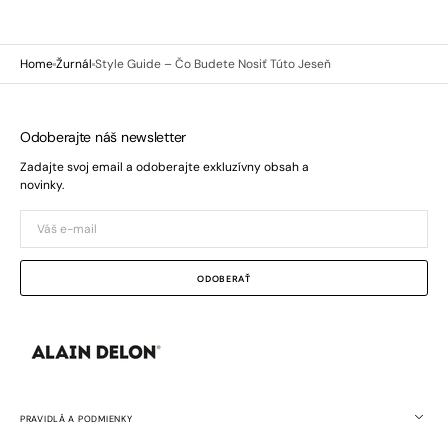
Home
Žurnál
Style Guide – Čo Budete Nosiť Túto Jeseň
Odoberajte náš newsletter
Zadajte svoj email a odoberajte exkluzívny obsah a
novinky.
Váš
e-
mail
ODOBERAŤ
PRAVIDLÁ A PODMIENKY