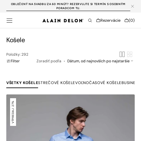
PREJSŤ NA
OBLEČENÝ NA SVADBU ZA 60 MINÚT? REZERVUJTE SI TERMÍN S OSOBNÝM
OBSAH
PORADCOM TU.
Cart
Rezervácie
(0)
0
položky
Kategória:
Košele
Položky: 292
Filter
Zoradiť podľa
VŠETKY KOŠELE
STREČOVÉ KOŠELE
VOĽNOČASOVÉ KOŠELE
BUSINESS
Modrá
vzorovaná
27%
strečová
VÝPREDAJ
Extra
Slim
Fit
košeľa
s