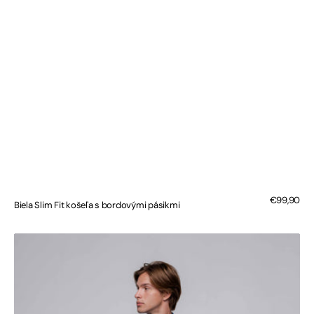
Bežná
€99,90
Biela Slim Fit košeľa s bordovými pásikmi
cena
Modro-
čierna
Slim
Fit
košeľa