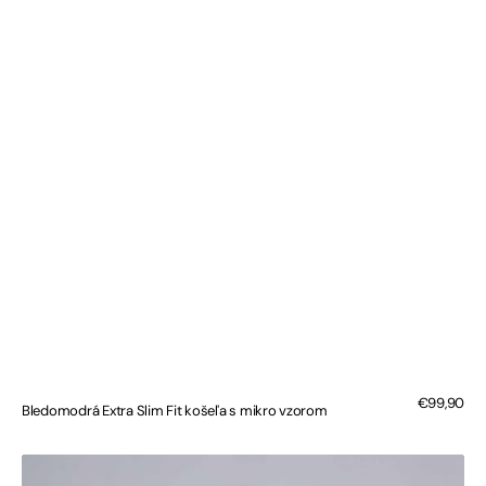
Bežná
€99,90
Bledomodrá Extra Slim Fit košeľa s mikro vzorom
cena
Biela
Extra