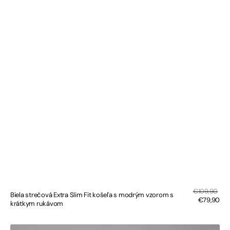
Zľa
Bežná
€109,90
Biela strečová Extra Slim Fit košeľa s modrým vzorom s
cen
cena
€79,90
krátkym rukávom
Bielomodrá