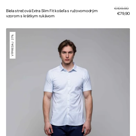
Zľa
Bežná
€109,90
Biela strečová Extra Slim Fit košeľa s ružovomodrým
cen
cena
€79,90
vzorom s krátkym rukávom
Biela
strečová
27%
Extra
VÝPREDAJ
Slim
Fit
košeľa
s
modrým
vzorom
s
krátkym
rukávom