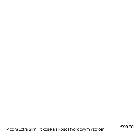
Bežná
€99,90
Modrá Extra Slim Fit košeľa s kosoštvorcovým vzorom
cena