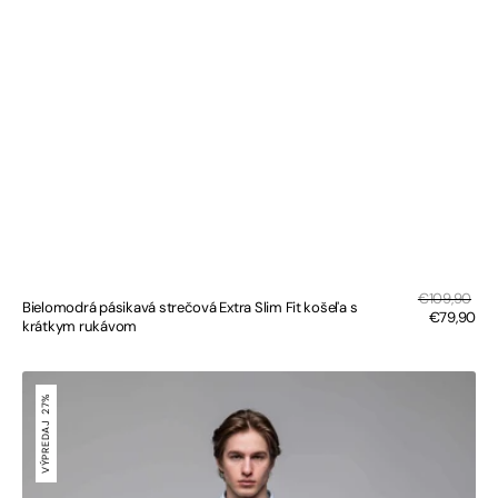
Zľa
Bežná
€109,90
Bielomodrá pásikavá strečová Extra Slim Fit košeľa s
cen
cena
€79,90
krátkym rukávom
Bielozelená
strečová
27%
Extra
VÝPREDAJ
Slim
Fit
košeľa