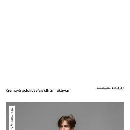
Zľa
Bežná
€139,90
€49,90
Krémová polokošeľa s dlhým rukávom
cen
cena
Bordová
polokošeľa
41%
s
VÝPREDAJ
dlhým
rukávom