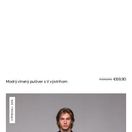
Zľa
Bežná
€99,90
€69,90
Modrý vlnený pulóver s V výstrihom
cen
cena
Tmavomodrý
polorolák
30%
VÝPREDAJ