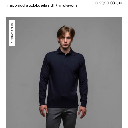
Zľa
Bežná
€129,90
€89,90
Tmavomodrá polokošeľa s dlhým rukávom
cen
cena
Modrá
polokošeľa
64%
s
VÝPREDAJ
dlhým
rukávom