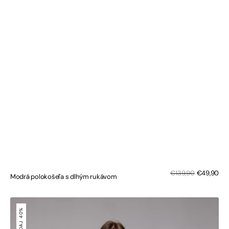
Zľa
Bežná
€139,90
€49,90
Modrá polokošeľa s dlhým rukávom
cen
cena
Tmavomodrý
sveter
40%
na