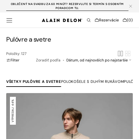
PREJSŤ NA
OBLEČENÝ NA SVADBU ZA 60 MINÚT? REZERVUJTE SI TERMÍN S OSOBNÝM
OBSAH
PORADCOM TU.
Cart
Rezervácie
(0)
0
položky
Kategória:
Pulóvre a svetre
Položky: 127
Filter
Zoradiť podľa
VŠETKY PULÓVRE A SVETRE
POLOKOŠELE S DLHÝM RUKÁVOM
PULÓVR
Béžový
pulóver
44%
so
VÝPREDAJ
zipsom