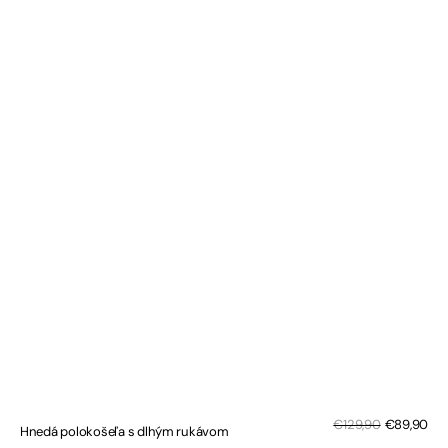
Zľa
Bežná
€129,90
€89,90
Hnedá polokošeľa s dlhým rukávom
cen
cena