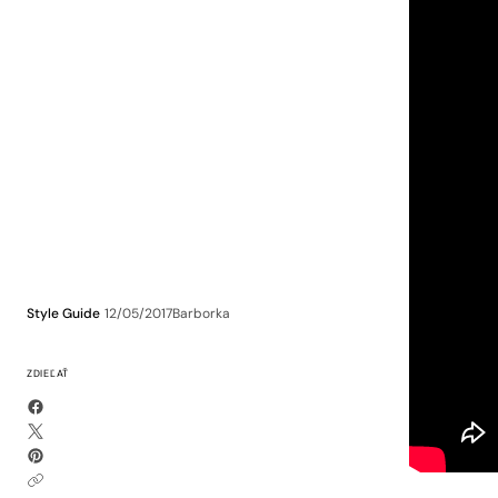
Style Guide
12/05/2017
Barborka
ZDIEĽAŤ