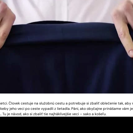
etci. Človek cestuje na služobnú cestu a potrebuje si zbaliť oblečenie tak, aby
 keby jeho veci po ceste vypadli z lietadla. Páni, ako obyčajne prinášame vám 
.. Tu je návod, ako si zbaliť tie najháklivejšie veci – sako a košeľu.