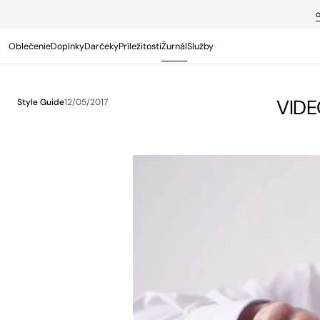
PREJSŤ NA
OBSAH
Oblečenie
Doplnky
Darčeky
Príležitosti
Žurnál
Služby
Termín s osobným poradcom
VIDEO
Style Guide
12/05/2017