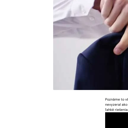
Poznáme to vš
nevyzeral ako
ľahké riešenia.