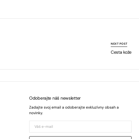
NEXT POST
Cesta kože
Odoberajte náš newsletter
Zadajte svoj email a odoberajte exkluzívny obsah a
novinky.
Váš
e-
mail