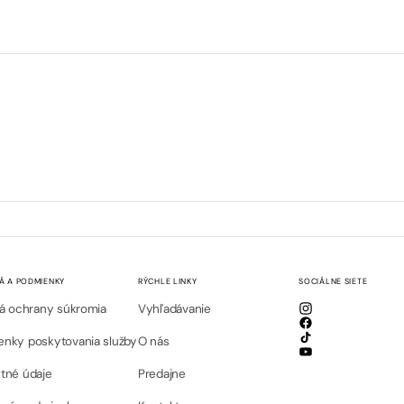
Á A PODMIENKY
RÝCHLE LINKY
SOCIÁLNE SIETE
lá ochrany súkromia
Vyhľadávanie
Instagram
Facebook
nky poskytovania služby
O nás
TikTok
YouTube
tné údaje
Predajne