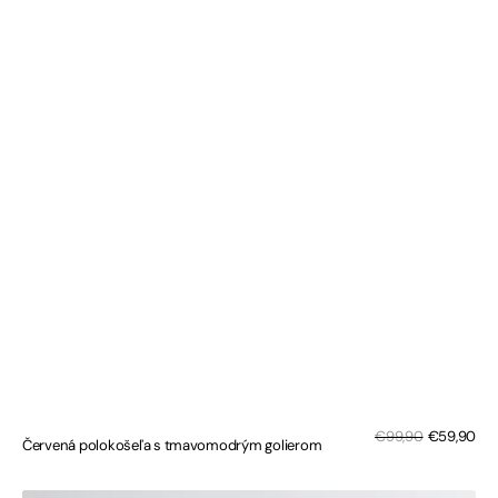
Zľa
Bežná
€99,90
€59,90
Červená polokošeľa s tmavomodrým golierom
cen
cena