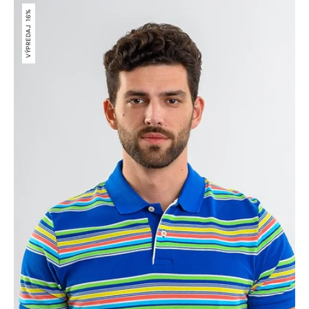
Prúžkovaná
bavlnená
16%
polokošeľa
VÝPREDAJ