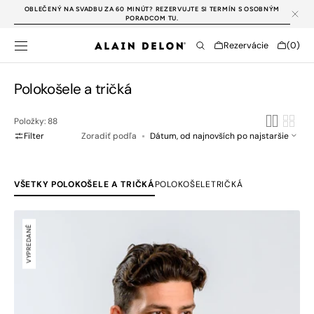
PREJSŤ NA
OBLEČENÝ NA SVADBU ZA 60 MINÚT? REZERVUJTE SI TERMÍN S OSOBNÝM
OBSAH
PORADCOM TU.
Cart
Rezervácie
(0)
0
položky
Kategória:
Polokošele a tričká
Položky: 88
Filter
Zoradiť podľa
VŠETKY POLOKOŠELE A TRIČKÁ
POLOKOŠELE
TRIČKÁ
Úpletová
pásikavá
VYPREDANÉ
polokošeľa