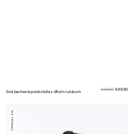
Zľa
Bežná
€99,90
€49,90
Sivá bavlnená polokošeľa s dlhým rukávom
cen
cena
Tmavosivá
pletená
61%
polokošeľa
VÝPREDAJ