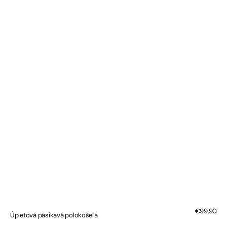
Bežná
€99,90
Úpletová pásikavá polokošeľa
cena