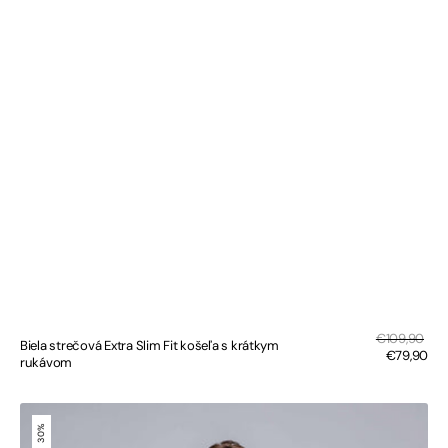
Zľa
Bežná
€109,90
Biela strečová Extra Slim Fit košeľa s krátkym
cen
cena
€79,90
rukávom
Bledomodrá
polokošeľa
30%
s