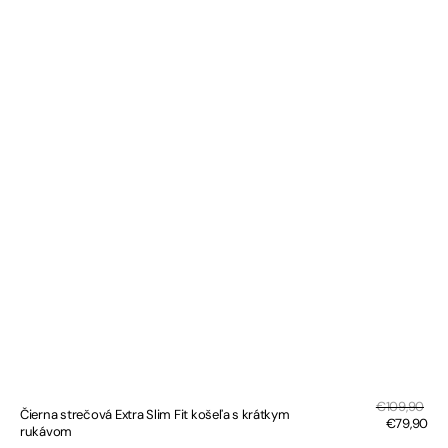
Zľa
Bežná
€109,90
Čierna strečová Extra Slim Fit košeľa s krátkym
cen
cena
€79,90
rukávom