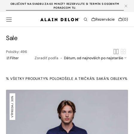
PREJSŤ NA
OBLEČENÝ NA SVADBU ZA 60 MINÚT? REZERVUJTE SI TERMÍN S OSOBNÝM
OBSAH
PORADCOM TU.
Cart
Rezervácie
(0)
0
položky
Kategória:
Sale
Položky: 496
Filter
Zoradiť podľa
% VŠETKY PRODUKTY
% POLOKOŠELE A TRIČKÁ
% SAKÁ
% OBLEKY
% KO
Tmavomodrá
polokošeľa
30%
s
VÝPREDAJ
vlastným
vzorom