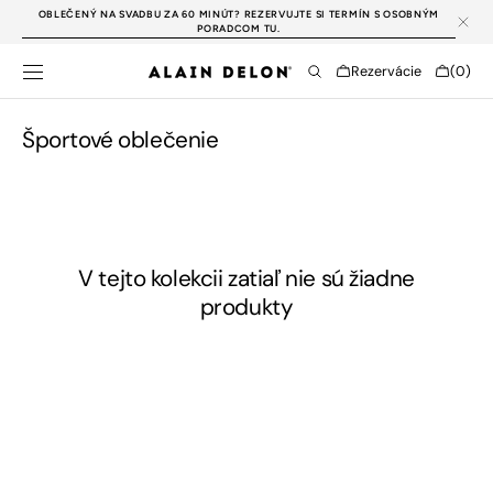
PREJSŤ NA
OBLEČENÝ NA SVADBU ZA 60 MINÚT? REZERVUJTE SI TERMÍN S OSOBNÝM
OBSAH
PORADCOM TU.
Cart
Rezervácie
(0)
0
položky
Kategória:
Športové oblečenie
V tejto kolekcii zatiaľ nie sú žiadne
produkty