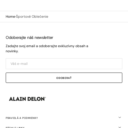
Home
Športové Oblečenie
Odoberajte náš newsletter
Zadajte svoj email a odoberajte exkluzívny obsah a
novinky.
Váš
e-
mail
ODOBERAŤ
PRAVIDLÁ A PODMIENKY