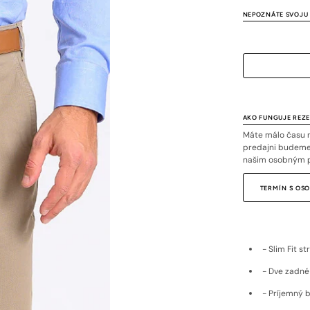
alebo
alebo
al
NEPOZNÁTE SVOJU 
nedostupný
nedostu
ne
AKO FUNGUJE REZ
Máte málo času n
predajni budeme 
našim osobným 
TERMÍN S O
- Slim Fit s
- Dve zadné
- Príjemný 