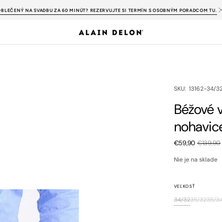
OBLEČENÝ NA SVADBU ZA 60 MINÚT? REZERVUJTE SI TERMÍN S OSOBNÝM PORADCOM TU.
SKU:
SKU: 13162-34/3
Béžové 
nohavic
€59,90
€139,90
Zľavnená
cena
Nie je na sklade
VEĽKOSŤ
34/32
35/32
35/3
Variant
Variant
Va
je
je
je
vypredaný
vypreda
vy