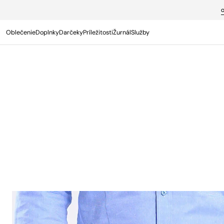
PREJSŤ NA
OBSAH
Oblečenie
Doplnky
Darčeky
Príležitosti
Žurnál
Služby
Termín s osobným poradcom