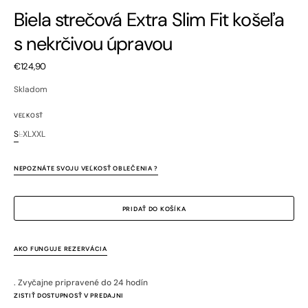
Biela strečová Extra Slim Fit košeľa
s nekrčivou úpravou
Bežná
€124,90
cena
Skladom
VEĽKOSŤ
S
L
XL
XXL
Variant
Variant
Variant
Variant
je
je
je
je
vypredaný
vypredaný
vypredaný
vypredaný
NEPOZNÁTE SVOJU VEĽKOSŤ OBLEČENIA ?
alebo
alebo
alebo
alebo
nedostupný
nedostupný
nedostupný
nedostupný
PRIDAŤ DO KOŠÍKA
AKO FUNGUJE REZERVÁCIA
. Zvyčajne pripravené do 24 hodín
ZISTIŤ DOSTUPNOSŤ V PREDAJNI