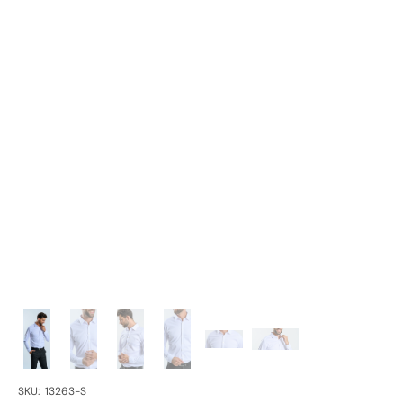
SKU:
SKU: 13263-S