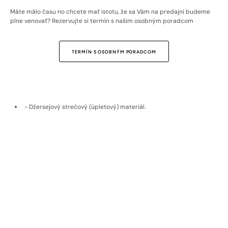
Máte málo času no chcete mať istotu, že sa Vám na predajni budeme
plne venovať? Rezervujte si termín s našim osobným poradcom
TERMÍN S OSOBNÝM PORADCOM
- Džersejový strečový (úpletový) materiál.
- Nežehlivá úprava.
- Biela farba bez vzoru.
- 100 % bavlna vyrobená v Nemecku.
- Bavlna je priedušná, preto sa v nej nepotíte.
- Model na fotografii má 190 cm a oblečenú veľkosť M.
Doprava a vrátenie