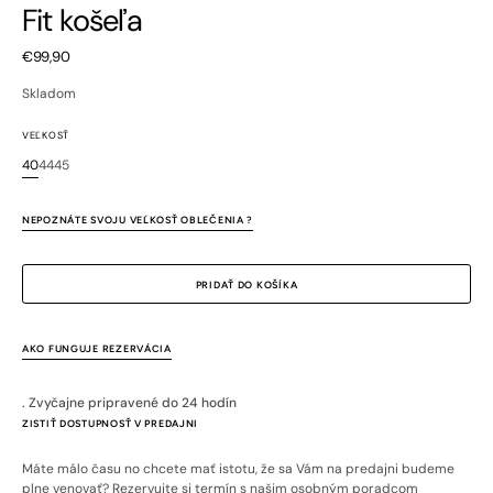
Fit košeľa
Bežná
€99,90
cena
Skladom
VEĽKOSŤ
40
44
45
Variant
Variant
Variant
je
je
je
vypredaný
vypredaný
vypredaný
NEPOZNÁTE SVOJU VEĽKOSŤ OBLEČENIA ?
alebo
alebo
alebo
nedostupný
nedostupný
nedostupný
PRIDAŤ DO KOŠÍKA
AKO FUNGUJE REZERVÁCIA
. Zvyčajne pripravené do 24 hodín
ZISTIŤ DOSTUPNOSŤ V PREDAJNI
Máte málo času no chcete mať istotu, že sa Vám na predajni budeme
plne venovať? Rezervujte si termín s našim osobným poradcom