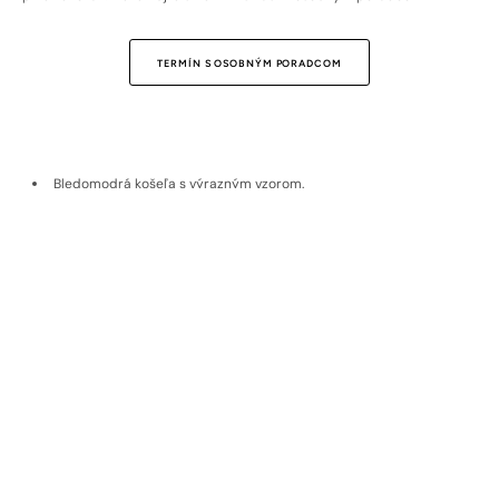
TERMÍN S OSOBNÝM PORADCOM
Bledomodrá košeľa s výrazným vzorom.
Je ušitá na Slovensku v našom najužšom Extra Slim Fit strihu, ktorý
je zúžený aj v prednej aj v zadnej časti, vďaka čomu pekne zvýrazní
siluetu vašej postavy.
Bavlna pochádza od rakúskeho výrobcu bavlnených látok Getzner.
Doprava a vrátenie
Materiál
EKOLOGICKÉ MATERIÁLY