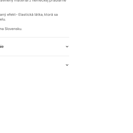
bavlnený materiál z nemeckej pradiarne
ný efekt- Elastická látka, ktorá sa
elu.
na Slovensku.
ie