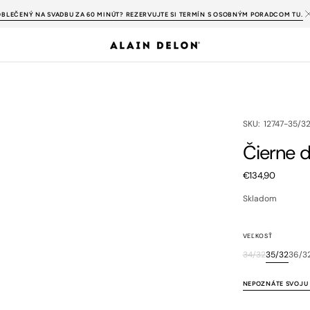
OBLEČENÝ NA SVADBU ZA 60 MINÚT? REZERVUJTE SI TERMÍN S OSOBNÝM PORADCOM TU.
SKU:
SKU: 12747-35/3
Čierne d
Bežná
€134,90
cena
Skladom
VEĽKOSŤ
34/32
35/32
36/3
Variant
Variant
Va
je
je
je
vypredaný
vypreda
vy
NEPOZNÁTE SVOJU 
alebo
alebo
al
nedostupný
nedostu
ne