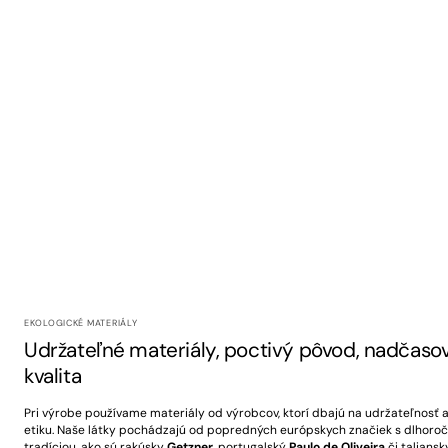
EKOLOGICKÉ MATERIÁLY
Udržateľné materiály, poctivý pôvod, nadčaso
kvalita
Pri výrobe používame materiály od výrobcov, ktorí dbajú na udržateľnosť 
etiku. Naše látky pochádzajú od popredných európskych značiek s dlhoro
tradíciou, ako sú rakúsky
Getzner
, portugalský
Paulo de Oliveira
či taliansk