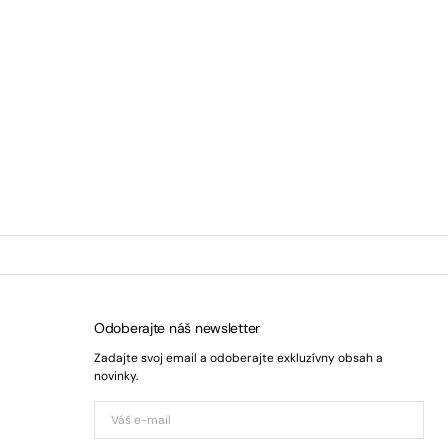
Odoberajte náš newsletter
Zadajte svoj email a odoberajte exkluzívny obsah a
novinky.
Váš
e-
mail