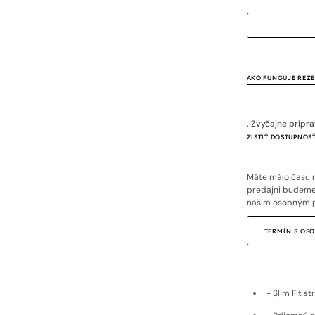
AKO FUNGUJE REZ
. Zvyčajne pripr
ZISTIŤ DOSTUPNOSŤ
Máte málo času n
predajni budeme 
našim osobným 
TERMÍN S O
- Slim Fit s