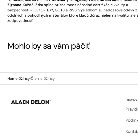
Zignone
. Každá látka spĺňa prísne medzinárodné certifikácie kvality a
bezpečnosti – OEKO-TEX®, GOTS a RWS. Výsledkom sú nadčasové odevy z
odolných a pohodlných materiálov, ktoré kladú dôraz nielen na kvalitu, ale a
zodpovednosť.
Mohlo by sa vám páčiť
Home
Džínsy
Čierne Džínsy
PRAVIDL
Pravid
Podmie
Kontak