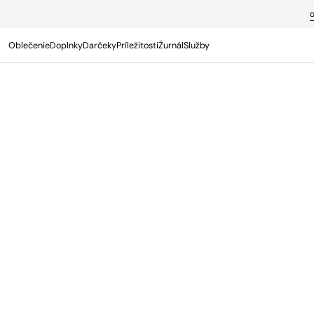
PREJSŤ NA
OBSAH
Oblečenie
Doplnky
Darčeky
Príležitosti
Žurnál
Služby
Termín s osobným poradcom