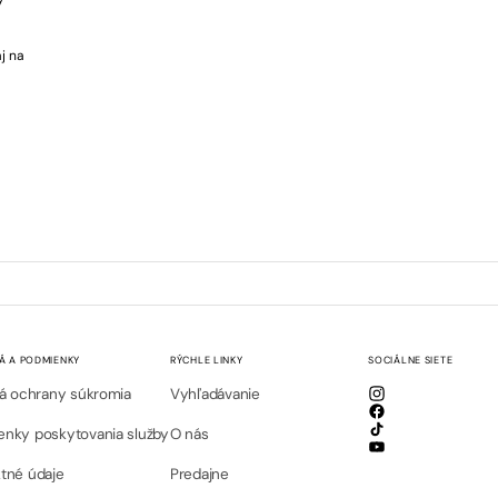
j na
Á A PODMIENKY
RÝCHLE LINKY
SOCIÁLNE SIETE
lá ochrany súkromia
Vyhľadávanie
Instagram
Facebook
nky poskytovania služby
O nás
TikTok
YouTube
tné údaje
Predajne