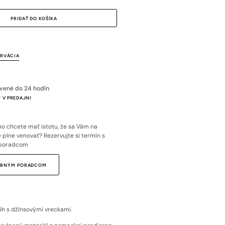
PRIDAŤ DO KOŠÍKA
ERVÁCIA
avené do 24 hodín
 V PREDAJNI
o chcete mať istotu, že sa Vám na
plne venovať? Rezervujte si termín s
poradcom
SOBNÝM PORADCOM
trih s džínsovými vreckami.