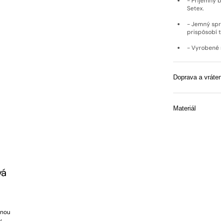
- Príjemný 
Setex.
- Jemný spra
prispôsobí t
- Vyrobené 
Doprava a vráten
Materiál
vá
a
čnou
y