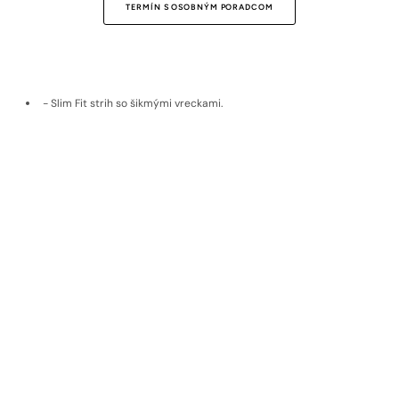
TERMÍN S OSOBNÝM PORADCOM
- Slim Fit strih so šikmými vreckami.
- Príjemný bavlnený materiál z nemeckej pradiarne Setex.
- Elastická látka, ktorá sa prispôsobí telu.
- Vyrobené na Slovensku.
Doprava a vrátenie
Materiál
EKOLOGICKÉ MATERIÁLY
Udržateľné materiály, poctivý pôvod,
nadčasová kvalita