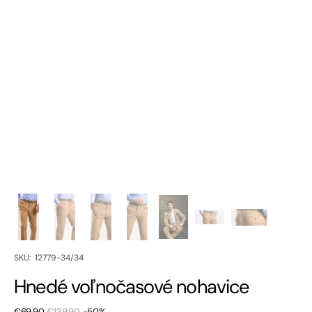
SKU:
SKU: 12779-34/34
Hnedé voľnočasové nohavice
€69,90
€139,90
-50%