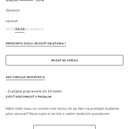
Zľavnená
Bežná
cena
cena
Skladom
VEĽKOSŤ
33/32
34/34
36/32
36/34
Variant
Variant
Variant
Variant
je
je
je
je
vypredaný
vypredaný
vypredaný
vypredaný
NEPOZNÁTE SVOJU VEĽKOSŤ OBLEČENIA ?
alebo
alebo
alebo
alebo
nedostupný
nedostupný
nedostupný
nedostupný
PRIDAŤ DO KOŠÍKA
AKO FUNGUJE REZERVÁCIA
. Zvyčajne pripravené do 24 hodín
ZISTIŤ DOSTUPNOSŤ V PREDAJNI
Máte málo času no chcete mať istotu, že sa Vám na predajni budeme
plne venovať? Rezervujte si termín s našim osobným poradcom