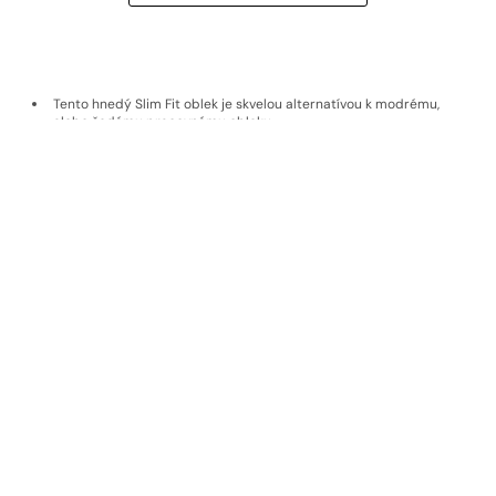
Tento hnedý Slim Fit oblek je skvelou alternatívou k modrému,
alebo šedému pracovnému obleku.
Jemná štruktúra materiálu spolu so širokými klopami mu dodávajú
moderný a elegantný charakter.
Doprava a vrátenie
Materiál
EKOLOGICKÉ MATERIÁLY
Udržateľné materiály, poctivý pôvod,
nadčasová kvalita
Pri výrobe používame materiály od výrobcov, ktorí dbajú na
udržateľnosť a etiku. Naše látky pochádzajú od popredných