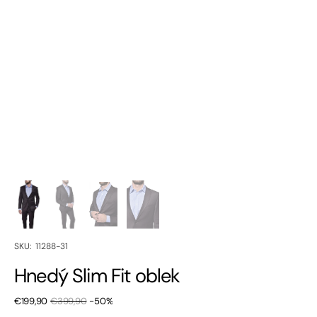
SKU:
SKU: 11288-31
Hnedý Slim Fit oblek
€199,90
€399,90
-50%
Zľavnená
Bežná