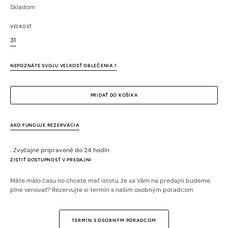
cena
cena
Skladom
VEĽKOSŤ
31
Variant
je
vypredaný
NEPOZNÁTE SVOJU VEĽKOSŤ OBLEČENIA ?
alebo
nedostupný
PRIDAŤ DO KOŠÍKA
AKO FUNGUJE REZERVÁCIA
. Zvyčajne pripravené do 24 hodín
ZISTIŤ DOSTUPNOSŤ V PREDAJNI
Máte málo času no chcete mať istotu, že sa Vám na predajni budeme
plne venovať? Rezervujte si termín s našim osobným poradcom
TERMÍN S OSOBNÝM PORADCOM