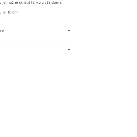
u je možné skrátiť ľahko u vás doma.
 je 110 cm.
ie
Open
media
2
in
gallery
view