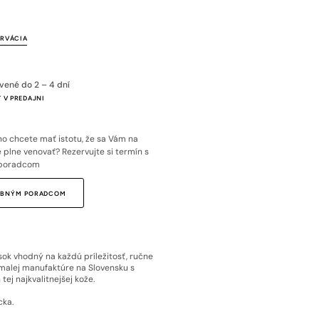
ERVÁCIA
avené do 2 – 4 dní
 V PREDAJNI
o chcete mať istotu, že sa Vám na
plne venovať? Rezervujte si termín s
poradcom
SOBNÝM PORADCOM
ok vhodný na každú príležitosť, ručne
malej manufaktúre na Slovensku s
tej najkvalitnejšej kože.
cka.