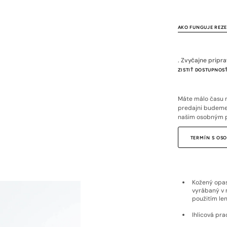
AKO FUNGUJE REZ
. Zvyčajne pripr
ZISTIŤ DOSTUPNOSŤ
Máte málo času n
predajni budeme 
našim osobným 
TERMÍN S O
Kožený opas
vyrábaný v 
použitím len 
Ihlicová pra