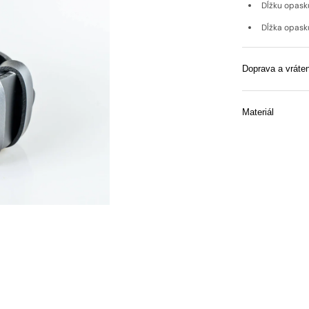
Dĺžku opask
Dĺžka opasku
Doprava a vráten
Materiál