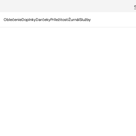
PREJSŤ NA
OBSAH
Oblečenie
Doplnky
Darčeky
Príležitosti
Žurnál
Služby
Termín s osobným poradcom