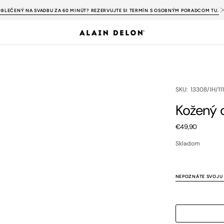
OBLEČENÝ NA SVADBU ZA 60 MINÚT? REZERVUJTE SI TERMÍN S OSOBNÝM PORADCOM TU.
SKU:
SKU: 13308/IH/111
Kožený 
Bežná
€49,90
cena
Skladom
NEPOZNÁTE SVOJU 