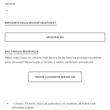
VEĽKOSŤ
45
Variant
je
vypredaný
NEPOZNÁTE SVOJU VEĽKOSŤ OBLEČENIA ?
alebo
nedostupný
UPOZORNI MA
AKO FUNGUJE REZERVÁCIA
Máte málo času no chcete mať istotu, že sa Vám na predajni budeme
plne venovať? Rezervujte si termín s našim osobným poradcom
TERMÍN S OSOBNÝM PORADCOM
- Classic Fit strih, ktorý je pohodlný na nosenie, ak máte radi
voľnejšie košele.