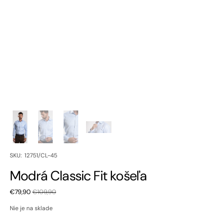
SKU:
SKU: 12751/CL-45
Modrá Classic Fit košeľa
€79,90
€109,90
Zľavnená
Bežná
cena
cena
Nie je na sklade