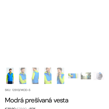
SKU:
SKU: 12913/MOD-S
Modrá prešívaná vesta
€39,90
€79,90
-50%