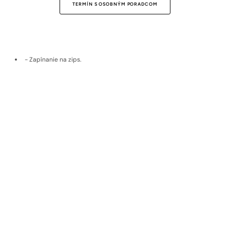
TERMÍN S OSOBNÝM PORADCOM
- Zapínanie na zips.
- Slim Fit strih.
- Dve bočné vrecká.
- Praktické vrecúško na zabalenie vesty.
Doprava a vrátenie
Materiál
EKOLOGICKÉ MATERIÁLY
Udržateľné materiály, poctivý pôvod,
nadčasová kvalita