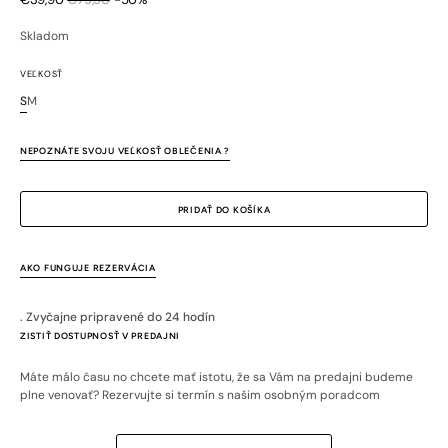
Zľavnená
Bežná
cena
cena
Skladom
VEĽKOSŤ
S
M
Variant
Variant
je
je
vypredaný
vypredaný
NEPOZNÁTE SVOJU VEĽKOSŤ OBLEČENIA ?
alebo
alebo
nedostupný
nedostupný
PRIDAŤ DO KOŠÍKA
AKO FUNGUJE REZERVÁCIA
. Zvyčajne pripravené do 24 hodín
ZISTIŤ DOSTUPNOSŤ V PREDAJNI
Máte málo času no chcete mať istotu, že sa Vám na predajni budeme
plne venovať? Rezervujte si termín s našim osobným poradcom