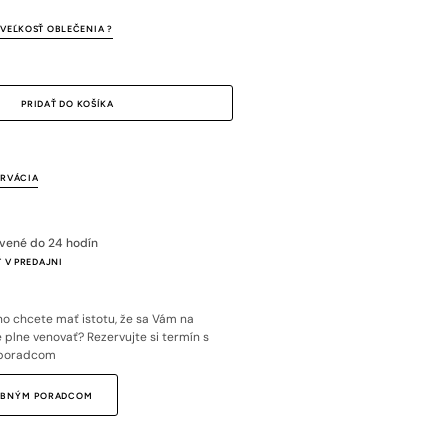
ný
VEĽKOSŤ OBLEČENIA ?
pný
PRIDAŤ DO KOŠÍKA
ERVÁCIA
avené do 24 hodín
 V PREDAJNI
o chcete mať istotu, že sa Vám na
plne venovať? Rezervujte si termín s
poradcom
SOBNÝM PORADCOM