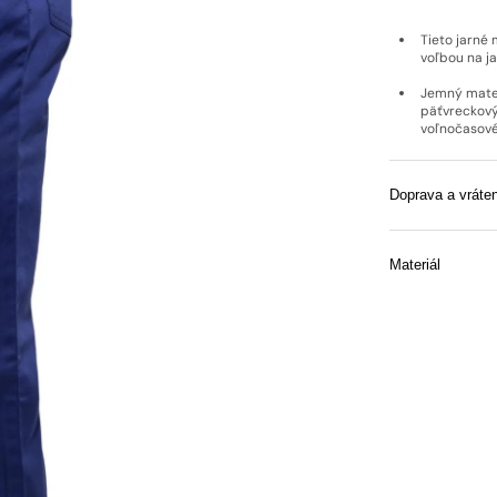
Tieto jarné 
voľbou na ja
Jemný mater
päťvreckový
voľnočasové
Doprava a vráten
Materiál