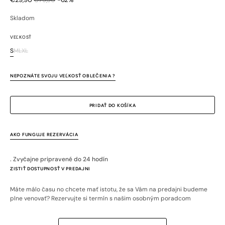
Zľavnená
Bežná
cena
cena
Skladom
VEĽKOSŤ
S
M
L
XL
Variant
Variant
Variant
Variant
je
je
je
je
vypredaný
vypredaný
vypredaný
vypredaný
NEPOZNÁTE SVOJU VEĽKOSŤ OBLEČENIA ?
alebo
alebo
alebo
alebo
nedostupný
nedostupný
nedostupný
nedostupný
PRIDAŤ DO KOŠÍKA
AKO FUNGUJE REZERVÁCIA
. Zvyčajne pripravené do 24 hodín
ZISTIŤ DOSTUPNOSŤ V PREDAJNI
Máte málo času no chcete mať istotu, že sa Vám na predajni budeme
plne venovať? Rezervujte si termín s našim osobným poradcom