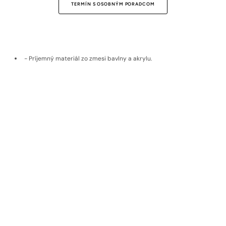
TERMÍN S OSOBNÝM PORADCOM
- Príjemný materiál zo zmesi bavlny a akrylu.
- Kontrastné biele prešívanie.
- Patenty na rukávoch a páse.
- Vyrobený na Slovensku.
Doprava a vrátenie
Materiál
EKOLOGICKÉ MATERIÁLY
Udržateľné materiály, poctivý pôvod,
nadčasová kvalita