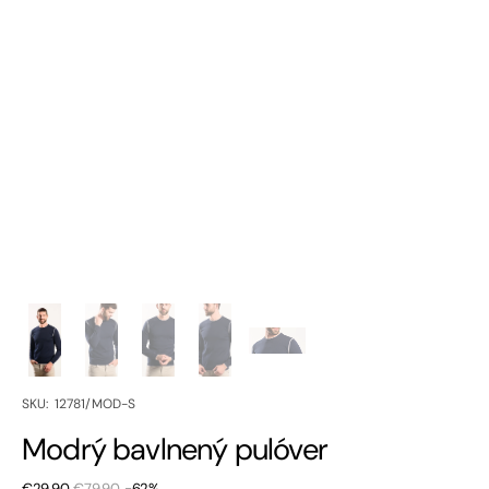
SKU:
SKU: 12781/MOD-S
Modrý bavlnený pulóver
€29,90
€79,90
-62%