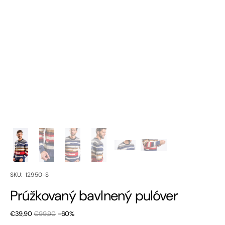
SKU:
SKU: 12950-S
Prúžkovaný bavlnený pulóver
€39,90
€99,90
-60%
Zľavnená
Bežná