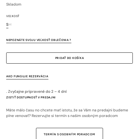
cena
cena
Skladom
VEĽKOSŤ
S
M
Variant
Variant
je
je
vypredaný
vypredaný
NEPOZNÁTE SVOJU VEĽKOSŤ OBLEČENIA ?
alebo
alebo
nedostupný
nedostupný
PRIDAŤ DO KOŠÍKA
AKO FUNGUJE REZERVÁCIA
. Zvyčajne pripravené do 2 – 4 dní
ZISTIŤ DOSTUPNOSŤ V PREDAJNI
Máte málo času no chcete mať istotu, že sa Vám na predajni budeme
plne venovať? Rezervujte si termín s našim osobným poradcom
TERMÍN S OSOBNÝM PORADCOM