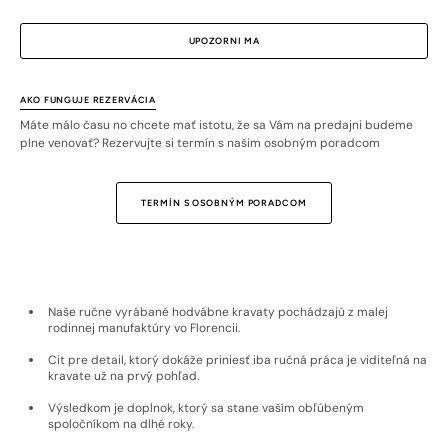
UPOZORNI MA
AKO FUNGUJE REZERVÁCIA
Máte málo času no chcete mať istotu, že sa Vám na predajni budeme
plne venovať? Rezervujte si termín s našim osobným poradcom
TERMÍN S OSOBNÝM PORADCOM
Naše ručne vyrábané hodvábne kravaty pochádzajú z malej
rodinnej manufaktúry vo Florencii.
Cit pre detail, ktorý dokáže priniesť iba ručná práca je viditeľná na
kravate už na prvý pohľad.
Výsledkom je doplnok, ktorý sa stane vaším obľúbeným
spoločníkom na dlhé roky.