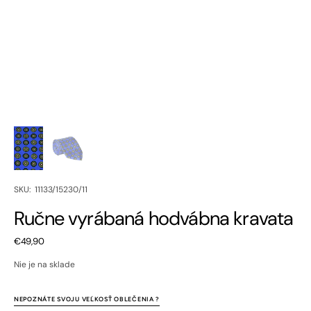
SKU:
SKU: 11133/15230/11
Ručne vyrábaná hodvábna kravata
Bežná
€49,90
cena
Nie je na sklade
NEPOZNÁTE SVOJU VEĽKOSŤ OBLEČENIA ?