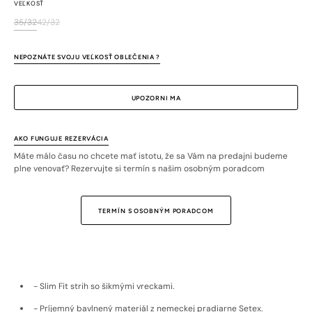
VEĽKOSŤ
35/32
42/32
Variant
Variant
je
je
vypredaný
vypredaný
NEPOZNÁTE SVOJU VEĽKOSŤ OBLEČENIA ?
alebo
alebo
nedostupný
nedostupný
UPOZORNI MA
AKO FUNGUJE REZERVÁCIA
Máte málo času no chcete mať istotu, že sa Vám na predajni budeme
plne venovať? Rezervujte si termín s našim osobným poradcom
TERMÍN S OSOBNÝM PORADCOM
- Slim Fit strih so šikmými vreckami.
- Príjemný bavlnený materiál z nemeckej pradiarne Setex.