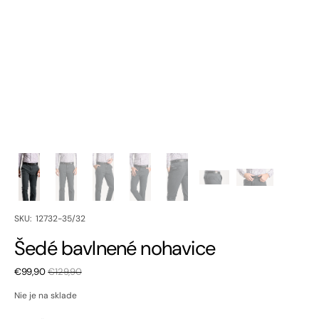
SKU:
SKU: 12732-35/32
Šedé bavlnené nohavice
€99,90
€129,90
Zľavnená
Bežná
cena
cena
Nie je na sklade