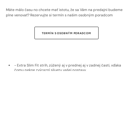
Máte málo času no chcete mať istotu, že sa Vám na predajni budeme
plne venovať? Rezervujte si termín s našim osobným poradcom
TERMÍN S OSOBNÝM PORADCOM
- Extra Slim Fit strih, zúžený aj v prednej aj v zadnej časti, vďaka
čomu pekne zvýrazní siluetu vašej postavy.
- Rakúska bavlna Getzner v kombinácii s extra priedušným ľanom.
- Ľan je skvelým materiálom na leto, je priedušný, antialergický,
preto sa v ňom nepotíte.
- Vzor a farba, ktoré sú ľahko skombinovateľné do rôznych outfitov.
- Ušitá na Slovensku.
Doprava a vrátenie