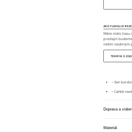
AKO FUNGUJE REZ
Máte málo času n
predajni budeme 
našim osobným 
TERMÍN S O
- Set bordo
- Ľahké nas
Doprava a vráten
Materiál