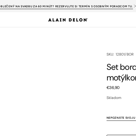
OBLEČENÝ NA SVADBU ZA 60 MINÚT? REZERVUJTE SI TERMÍN S OSOBNÝM PORADCOM TU.
SKU:
SKU: 12801/BOR
Set bord
motýlk
Bežná
€36,90
cena
Skladom
NEPOZNÁTE SVOJU 