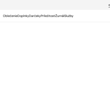
PREJSŤ NA
OBSAH
Oblečenie
Doplnky
Darčeky
Príležitosti
Žurnál
Služby
Termín s osobným poradcom