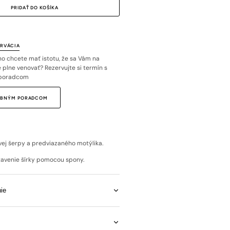
PRIDAŤ DO KOŠÍKA
ERVÁCIA
o chcete mať istotu, že sa Vám na
plne venovať? Rezervujte si termín s
poradcom
SOBNÝM PORADCOM
vej šerpy a predviazaného motýlika.
tavenie šírky pomocou spony.
ie