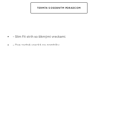
TERMÍN S OSOBNÝM PORADCOM
- Slim Fit strih so šikmými vreckami.
- Dve zadné vrecká na gombíky.
- Príjemný bavlnený materiál, ktorý sa prispôsobí telu.
- Vyrobené na Slovensku.
- Model je vysoký 190 cm a má oblečenú veľkosť 33/32.
Doprava a vrátenie
Materiál