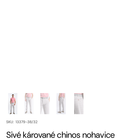
SKU:
SKU: 13379-38/32
Sivé kárované chinos nohavice