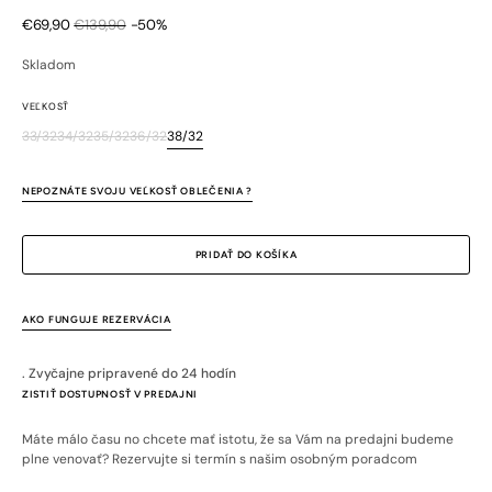
€69,90
€139,90
-50%
Zľavnená
Bežná
cena
cena
Skladom
VEĽKOSŤ
33/32
34/32
35/32
36/32
38/32
Variant
Variant
Variant
Variant
Variant
je
je
je
je
je
vypredaný
vypredaný
vypredaný
vypredaný
vypredaný
NEPOZNÁTE SVOJU VEĽKOSŤ OBLEČENIA ?
alebo
alebo
alebo
alebo
alebo
nedostupný
nedostupný
nedostupný
nedostupný
nedostupný
PRIDAŤ DO KOŠÍKA
AKO FUNGUJE REZERVÁCIA
. Zvyčajne pripravené do 24 hodín
ZISTIŤ DOSTUPNOSŤ V PREDAJNI
Máte málo času no chcete mať istotu, že sa Vám na predajni budeme
plne venovať? Rezervujte si termín s našim osobným poradcom