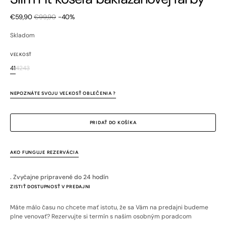
€59,90
€99,90
-40%
Zľavnená
Bežná
cena
cena
Skladom
VEĽKOSŤ
41
42
43
Variant
Variant
Variant
je
je
je
vypredaný
vypredaný
vypredaný
NEPOZNÁTE SVOJU VEĽKOSŤ OBLEČENIA ?
alebo
alebo
alebo
nedostupný
nedostupný
nedostupný
PRIDAŤ DO KOŠÍKA
AKO FUNGUJE REZERVÁCIA
. Zvyčajne pripravené do 24 hodín
ZISTIŤ DOSTUPNOSŤ V PREDAJNI
Máte málo času no chcete mať istotu, že sa Vám na predajni budeme
plne venovať? Rezervujte si termín s našim osobným poradcom