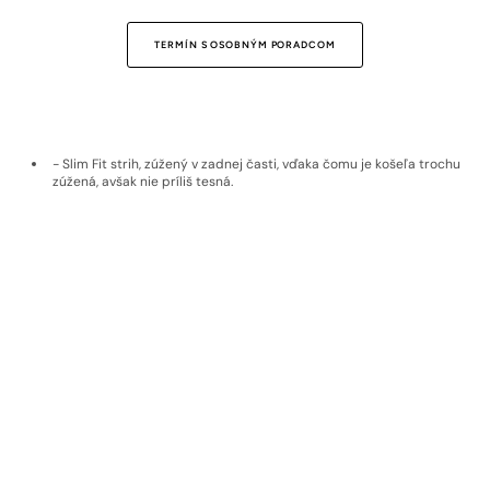
TERMÍN S OSOBNÝM PORADCOM
- Slim Fit strih, zúžený v zadnej časti, vďaka čomu je košeľa trochu
zúžená, avšak nie príliš tesná.
- 100 % rakúska bavlna Getzner.
- Je priedušná, preto sa v nej nepotíte.
Ľahko sa žehlí.
- Ušitá na Slovensku.
Doprava a vrátenie
Materiál