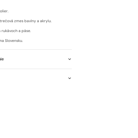
lier.
trečová zmes bavlny a akrylu.
a rukávoch a páse.
na Slovensku.
Open
media
2
ie
in
gallery
view