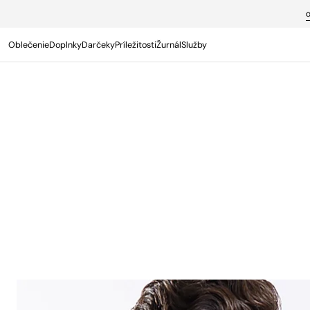
PREJSŤ NA
OBSAH
Oblečenie
Doplnky
Darčeky
Príležitosti
Žurnál
Služby
Termín s osobným poradcom