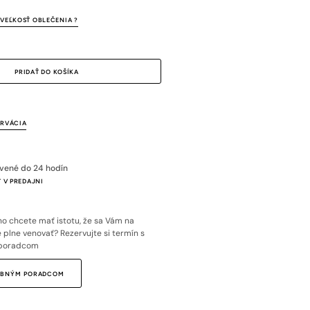
VEĽKOSŤ OBLEČENIA ?
PRIDAŤ DO KOŠÍKA
ERVÁCIA
avené do 24 hodín
 V PREDAJNI
o chcete mať istotu, že sa Vám na
plne venovať? Rezervujte si termín s
poradcom
SOBNÝM PORADCOM