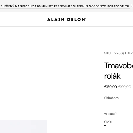
OBLEČENÝ NA SVADBU ZA 60 MINÚT? REZERVUJTE SI TERMÍN S OSOBNÝM PORADCOM TU.
SKU:
SKU: 12236/T.BE
Tmavobé
rolák
€69,90
€99,90
Zľavnená
cena
Skladom
VEĽKOSŤ
S
M
XL
Variant
Variant
Variant
je
je
je