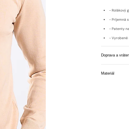
- Rolákový go
- Príjemná s
- Patenty n
- Vyrobené 
Doprava a vráten
Materiál