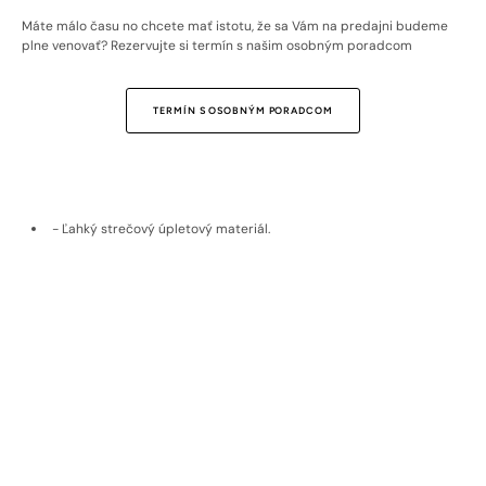
Máte málo času no chcete mať istotu, že sa Vám na predajni budeme
plne venovať? Rezervujte si termín s našim osobným poradcom
TERMÍN S OSOBNÝM PORADCOM
- Ľahký strečový úpletový materiál.
- Nežehlivá úprava pre jednoduchú údržbu.
- Tmavomodrá košeľa bez vzoru.
- Priedušná bavlna zabezpečuje komfort a obmedzuje potenie.
- Model na fotografii meria 190 cm a má oblečenú veľkosť M.
Doprava a vrátenie