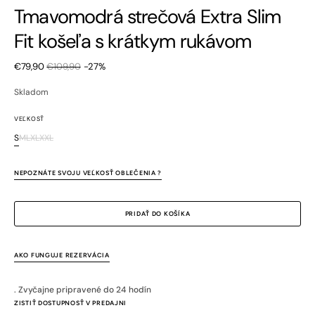
Tmavomodrá strečová Extra Slim
Fit košeľa s krátkym rukávom
€79,90
€109,90
-27%
Zľavnená
Bežná
cena
cena
Skladom
VEĽKOSŤ
S
M
L
XL
XXL
Variant
Variant
Variant
Variant
Variant
je
je
je
je
je
vypredaný
vypredaný
vypredaný
vypredaný
vypredaný
NEPOZNÁTE SVOJU VEĽKOSŤ OBLEČENIA ?
alebo
alebo
alebo
alebo
alebo
nedostupný
nedostupný
nedostupný
nedostupný
nedostupný
PRIDAŤ DO KOŠÍKA
AKO FUNGUJE REZERVÁCIA
. Zvyčajne pripravené do 24 hodín
ZISTIŤ DOSTUPNOSŤ V PREDAJNI