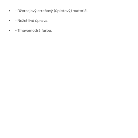
- Džersejový strečový (úpletový) materiál.
- Nežehlivá úprava.
- Tmavomodrá farba.
- 100 % bavlna vyrobená v Nemecku.
Doprava a vrátenie
Materiál
EKOLOGICKÉ MATERIÁLY
Udržateľné materiály, poctivý pôvod,
nadčasová kvalita
Pri výrobe používame materiály od výrobcov, ktorí dbajú na
udržateľnosť a etiku. Naše látky pochádzajú od popredných
európskych značiek s dlhoročnou tradíciou, ako sú rakúsky
Getzner
,