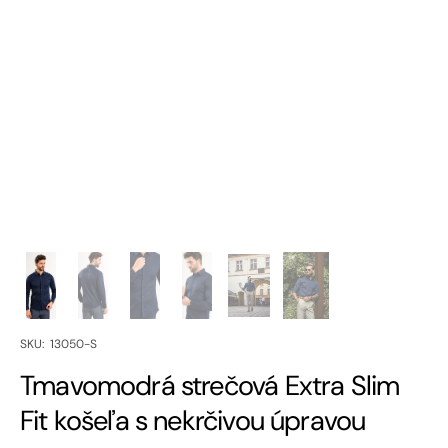
SKU:
SKU: 13050-S
Tmavomodrá strečová Extra Slim
Fit košeľa s nekrčivou úpravou