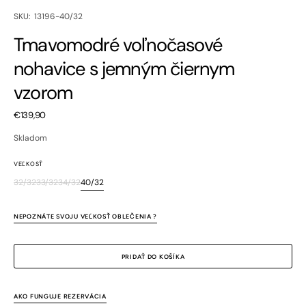
SKU:
SKU: 13196-40/32
Tmavomodré voľnočasové
nohavice s jemným čiernym
vzorom
Bežná
€139,90
cena
Skladom
VEĽKOSŤ
32/32
33/32
34/32
40/32
Variant
Variant
Variant
Variant
je
je
je
je
vypredaný
vypredaný
vypredaný
vypredaný
NEPOZNÁTE SVOJU VEĽKOSŤ OBLEČENIA ?
alebo
alebo
alebo
alebo
nedostupný
nedostupný
nedostupný
nedostupný
PRIDAŤ DO KOŠÍKA
AKO FUNGUJE REZERVÁCIA