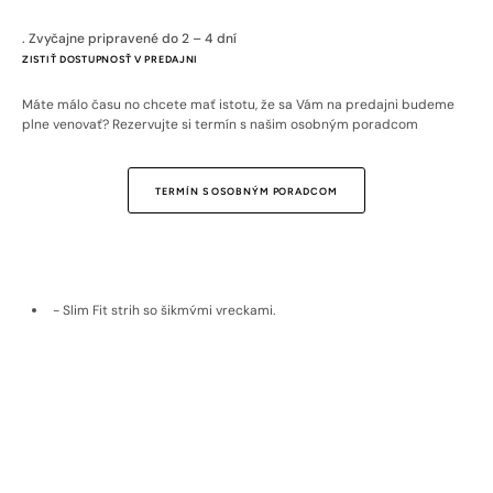
. Zvyčajne pripravené do 2 – 4 dní
ZISTIŤ DOSTUPNOSŤ V PREDAJNI
Máte málo času no chcete mať istotu, že sa Vám na predajni budeme
plne venovať? Rezervujte si termín s našim osobným poradcom
TERMÍN S OSOBNÝM PORADCOM
- Slim Fit strih so šikmými vreckami.
- Dve zadné vrecká na gombíky.
- Príjemný bavlnený materiál.
- Prispôsobí sa telu.
- Vyrobené na Slovensku.
- Model je vysoký 190 cm a má oblečenú veľkosť 33/32.