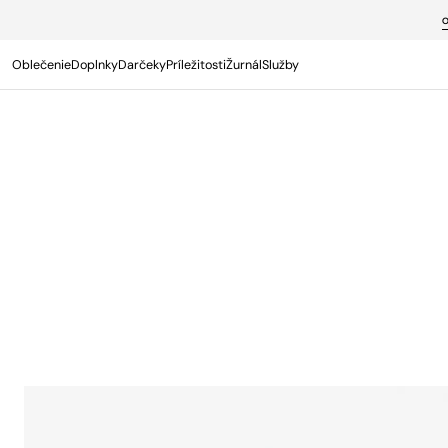
PREJSŤ NA
OBSAH
Oblečenie
Doplnky
Darčeky
Príležitosti
Žurnál
Služby
Termín s osobným poradcom