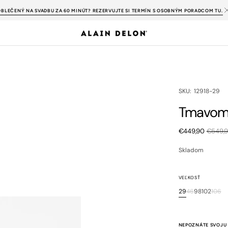
OBLEČENÝ NA SVADBU ZA 60 MINÚT? REZERVUJTE SI TERMÍN S OSOBNÝM PORADCOM TU.
SKU:
SKU: 12918-29
Tmavomo
€449,90
€549,
Zľavnená
cena
Skladom
VEĽKOSŤ
29
46
98
102
106
Variant
Variant
Variant
Variant
Vari
je
je
je
je
je
vypredaný
vypredaný
vypredan
vypred
vyp
alebo
alebo
alebo
alebo
ale
NEPOZNÁTE SVOJU 