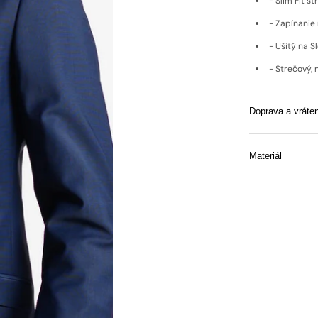
- Slim Fit str
- Zapínanie
- Ušitý na S
- Strečový, 
Doprava a vráten
Materiál