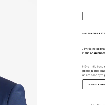
nedostupný
nedostupný
nedostup
nedost
ned
AKO FUNGUJE REZ
. Zvyčajne pripr
ZISTIŤ DOSTUPNOSŤ
Máte málo času n
predajni budeme 
našim osobným 
TERMÍN S O