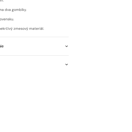
ih.
 na dva gombíky.
lovensku.
nekrčivý zmesový materiál.
Open
media
ie
2
in
gallery
view