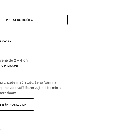
ný
upný
ostupný
PRIDAŤ DO KOŠÍKA
ERVÁCIA
avené do 2 – 4 dní
 V PREDAJNI
o chcete mať istotu, že sa Vám na
plne venovať? Rezervujte si termín s
poradcom
SOBNÝM PORADCOM