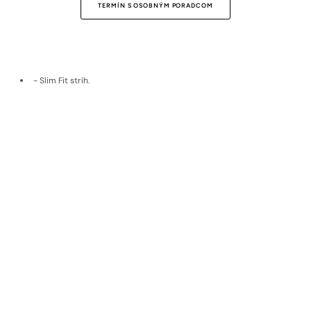
TERMÍN S OSOBNÝM PORADCOM
- Slim Fit strih.
- Zapínanie na dva gombíky.
- Ušitý na Slovensku.
- Strečový, nekrčivý zmesový materiál.
Doprava a vrátenie
Materiál
EKOLOGICKÉ MATERIÁLY
Udržateľné materiály, poctivý pôvod,
nadčasová kvalita