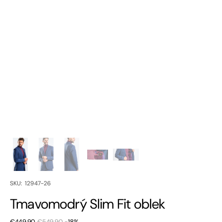
SKU:
SKU: 12947-26
Tmavomodrý Slim Fit oblek
€449,90
€549,90
-18%