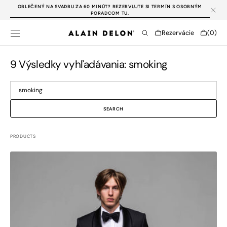
PREJSŤ NA
OBLEČENÝ NA SVADBU ZA 60 MINÚT? REZERVUJTE SI TERMÍN S OSOBNÝM
OBSAH
PORADCOM TU.
Cart
Rezervácie
(0)
0
položky
9 Výsledky vyhľadávania: smoking
Search
SEARCH
PRODUCTS
Čierny
vlnený
smoking