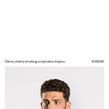
Čierny vlnený smoking so špicatou klopou
Bežná
€599,90
cena
Tmavomodrý
vlnený
smoking
so
špicatou
klopou