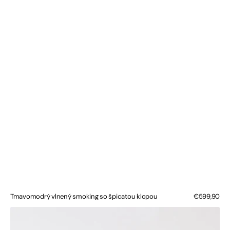
Tmavomodrý vlnený smoking so špicatou klopou
Bežná
€599,90
cena
Extra
Slim
Fit