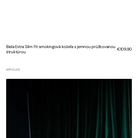
Biela Extra Slim Fit smokingová košeľa s jemnou prúžkovanou
Bežná
€109,90
štruktúrou
cena
ARTICLES