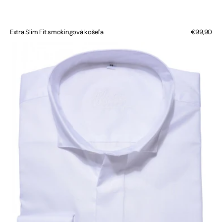
Extra Slim Fit smokingová košeľa
Bežná
€99,90
cena
Slim
fit
smokingová
košeľa