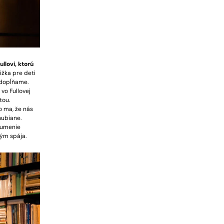
llovi, ktorú
ižka pre deti
 dopĺňame.
 vo Fullovej
tou.
o ma, že nás
nubiane.
 umenie
tým spája.