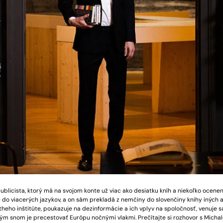
ublicista, ktorý má na svojom konte už viac ako desiatku kníh a niekoľko ocenen
é do viacerých jazykov, a on sám prekladá z nemčiny do slovenčiny knihy iných a
heho inštitúte, poukazuje na dezinformácie a ich vplyv na spoločnosť, venuje s
ým snom je precestovať Európu nočnými vlakmi. Prečítajte si rozhovor s Micha