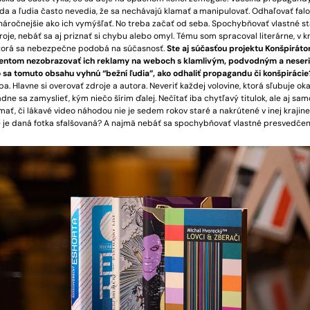
a a ľudia často nevedia, že sa nechávajú klamať a manipulovať. Odhaľovať falo
náročnejšie ako ich vymýšľať. No treba začať od seba. Spochybňovať vlastné st
roje, nebáť sa aj priznať si chybu alebo omyl. Tému som spracoval literárne, v kn
ktorá sa nebezpečne podobá na súčasnosť.
Ste aj súčasťou projektu Konšpirátor
entom nezobrazovať ich reklamy na weboch s klamlivým, podvodným a neser
sa tomuto obsahu vyhnú “bežní ľudia”, ako odhaliť propagandu či konšpiráci
a. Hlavne si overovať zdroje a autora. Neveriť každej volovine, ktorá sľubuje oka
adne sa zamyslieť, kým niečo šírim ďalej. Nečítať iba chytľavý titulok, ale aj sa
ať, či lákavé video náhodou nie je sedem rokov staré a nakrútené v inej krajine,
e je daná fotka sfalšovaná? A najmä nebáť sa spochybňovať vlastné presvedčeni