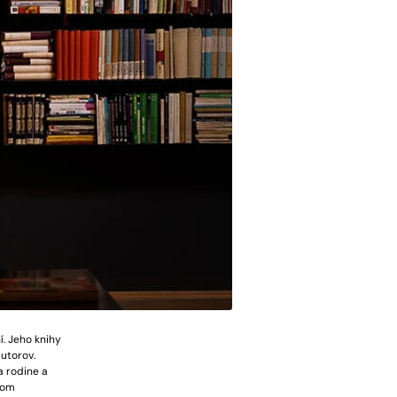
í. Jeho knihy
utorov.
a rodine a
lom