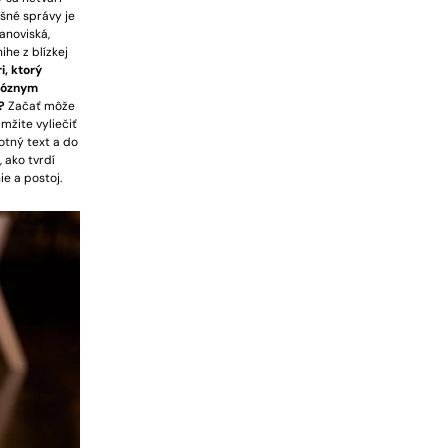
šné správy je
anoviská,
ihe z blízkej
i, ktorý
ióznym
e?
Začať môže
mžite vyliečiť
motný text a do
 ako tvrdí
e a postoj.