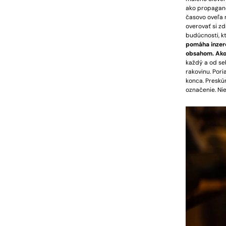
ako propagand
časovo oveľa 
overovať si zd
budúcnosti, 
pomáha inzer
obsahom. Ako 
každý a od seb
rakovinu. Pori
konca. Preskúm
označenie. Ni