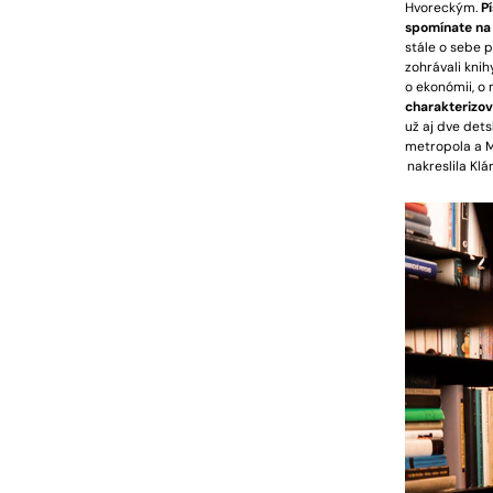
Hvoreckým.
P
spomínate na 
stále o sebe 
zohrávali kni
o ekonómii, o
charakterizova
už aj dve dets
metropola a M
nakreslila Klá