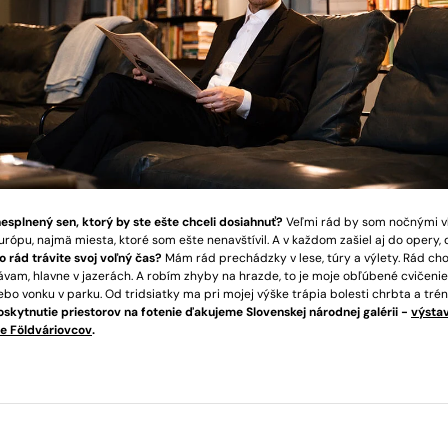
esplnený sen, ktorý by ste ešte chceli dosiahnuť?
Veľmi rád by som nočnými v
rópu, najmä miesta, ktoré som ešte nenavštívil. A v každom zašiel aj do opery, 
o rád trávite svoj voľný čas?
Mám rád prechádzky v lese, túry a výlety. Rád cho
ávam, hlavne v jazerách. A robím zhyby na hrazde, to je moje obľúbené cvičenie.
bo vonku v parku. Od tridsiatky ma pri mojej výške trápia bolesti chrbta a trén
oskytnutie priestorov na fotenie ďakujeme Slovenskej národnej galérii -
výstav
e Földváriovcov
.