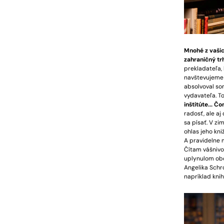
Mnohé z vašic
zahraničný tr
prekladateľa,
navštevujeme 
absolvoval so
vydavateľa. To
inštitúte... 
radosť, ale a
sa písať. V z
ohlas jeho kni
A pravidelne 
Čítam vášnivo
uplynulom obd
Angelika Schro
napríklad kni