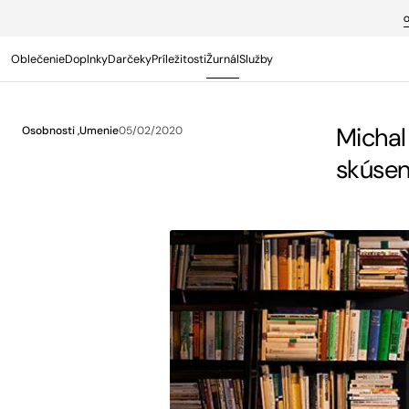
PREJSŤ NA
OBSAH
Oblečenie
Doplnky
Darčeky
Príležitosti
Žurnál
Služby
Termín s osobným poradcom
Michal
Osobnosti ,
Umenie
05/02/2020
skúsen