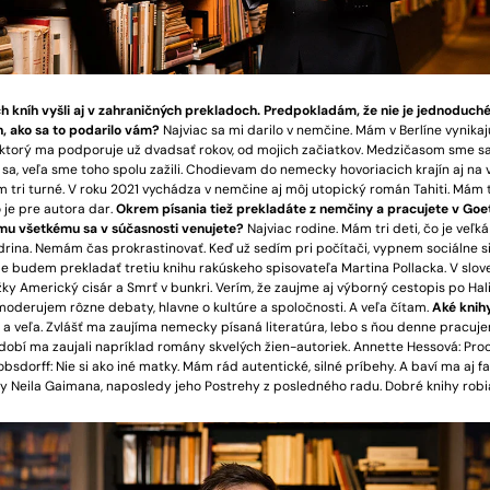
h kníh vyšli aj v zahraničných prekladoch. Predpokladám, že nie je jednoduché
h, ako sa to podarilo vám?
Najviac sa mi darilo v nemčine. Mám v Berlíne vynika
 ktorý ma podporuje už dvadsať rokov, od mojich začiatkov. Medzičasom sme sa 
sa, veľa sme toho spolu zažili. Chodievam do nemecky hovoriacich krajín aj na 
m tri turné. V roku 2021 vychádza v nemčine aj môj utopický román Tahiti. Má
 je pre autora dar.
Okrem písania tiež prekladáte z nemčiny a pracujete v Go
Čomu všetkému sa v súčasnosti venujete?
Najviac rodine. Mám tri deti, čo je veľká
j drina. Nemám čas prokrastinovať. Keď už sedím pri počítači, vypnem sociálne s
ime budem prekladať tretiu knihu rakúskeho spisovateľa Martina Pollacka. V slov
žky Americký cisár a Smrť v bunkri. Verím, že zaujme aj výborný cestopis po Hali
moderujem rôzne debaty, hlavne o kultúre a spoločnosti. A veľa čítam.
Aké knihy
 a veľa. Zvlášť ma zaujíma nemecky písaná literatúra, lebo s ňou denne pracuje
obí ma zaujali napríklad romány skvelých žien-autoriek. Annette Hessová: Pro
bsdorff: Nie si ako iné matky. Mám rád autentické, silné príbehy. A baví ma aj fa
hy Neila Gaimana, naposledy jeho Postrehy z posledného radu. Dobré knihy robia