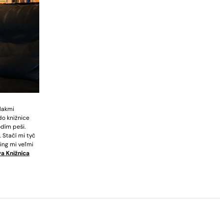
lakmi
do knižnice
dím peši.
 Stačí mi tyč
ing mi veľmi
a Knižnica