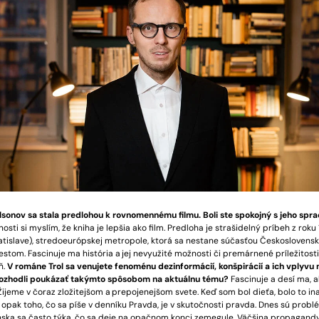
lsonov sa stala predlohou k rovnomennému filmu. Boli ste spokojný s jeho sp
osti si myslím, že kniha je lepšia ako film. Predloha je strašidelný príbeh z rok
atislave), stredoeurópskej metropole, ktorá sa nestane súčasťou Československ
tom. Fascinuje ma história a jej nevyužité možnosti či premárnené príležitosti
ň.
V románe Trol sa venujete fenoménu dezinformácií, konšpirácií a ich vplyvu 
 rozhodli poukázať takýmto spôsobom na aktuálnu tému?
Fascinuje a desí ma, a
ijeme v čoraz zložitejšom a prepojenejšom svete. Keď som bol dieťa, bolo to in
 opak toho, čo sa píše v denníku Pravda, je v skutočnosti pravda. Dnes sú prob
ska sa často týka, čo sa deje na opačnom konci zemegule. Väčšina propagandy