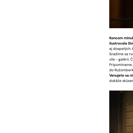
Koncom minulé
ilustrovala S
aj dospelých.
Snažíme sa tvo
vile - galérii
Pripomíname, ž
do Ružomberka 
Venujete sa n
dokáže skúseno