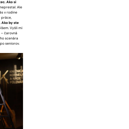
ec. Ako si
neprestal. Ale
ás v rodine
 práce,
.
Ako by ste
íšem. Vyšli mi
a – čarovná
jho scenára
 po seniorov.