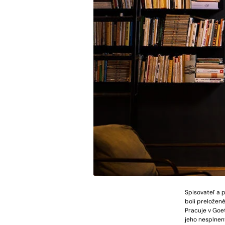
Spisovateľ a p
boli preložen
Pracuje v Goet
jeho nesplnen