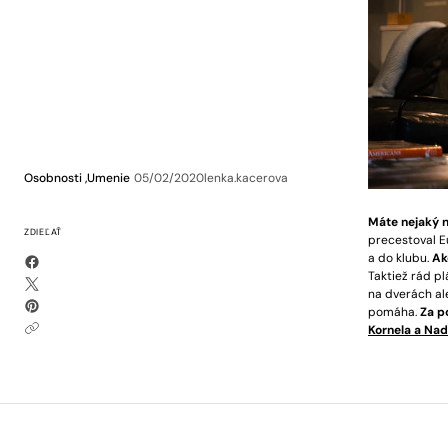
Osobnosti ,
Umenie
05/02/2020
lenka.kacerova
Máte nejaký n
ZDIEĽAŤ
precestoval Eu
a do klubu.
Ak
Taktiež rád pl
na dverách ale
pomáha.
Za p
Kornela a Nad