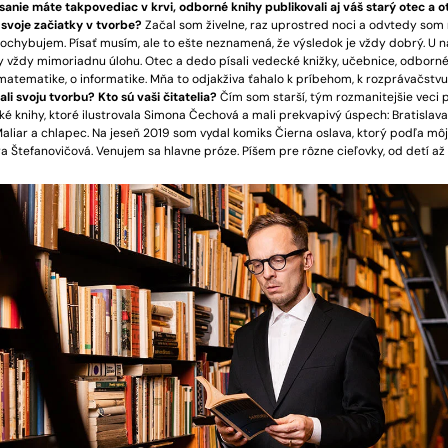
ísanie máte takpovediac v krvi, odborné knihy publikovali aj váš starý otec a ot
svoje začiatky v tvorbe?
Začal som živelne, raz uprostred noci a odvtedy som 
pochybujem. Písať musím, ale to ešte neznamená, že výsledok je vždy dobrý. U n
hy vždy mimoriadnu úlohu. Otec a dedo písali vedecké knižky, učebnice, odborné
 matematike, o informatike. Mňa to odjakživa ťahalo k príbehom, k rozprávačstvu
li svoju tvorbu? Kto sú vaši čitatelia?
Čím som starší, tým rozmanitejšie veci p
ké knihy, ktoré ilustrovala Simona Čechová a mali prekvapivý úspech: Bratislav
aliar a chlapec. Na jeseň 2019 som vydal komiks Čierna oslava, ktorý podľa mô
ra Štefanovičová. Venujem sa hlavne próze. Píšem pre rôzne cieľovky, od detí až