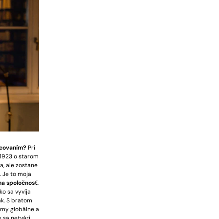
racovaním?
Pri
u 1923 o starom
a, ale zostane
. Je to moja
na spoločnosť.
ko sa vyvíja
ak. S bratom
lémy globálne a
 sa netvári