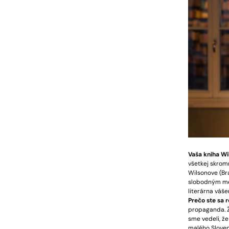
Vaša kniha Wi
všetkej skromn
Wilsonove (Br
slobodným mes
literárna váše
Prečo ste sa
propaganda. Ž
sme vedeli, že
malého Sloven