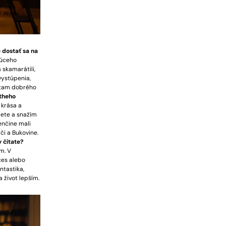
 dostať sa na
júceho
skamarátili,
vystúpenia,
m tam dobrého
etheho
 krása a
iete a snažím
enčine mali
či a Bukovine.
 čítate?
m. V
ces alebo
ntastika,
 život lepším.