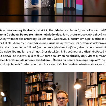
ho roka vám vyšla druhá detská kniha „Maliar a chlapec“, pocta Ľudovítovi Fu
imona Čechová. Povedzte nám o nej niečo viac.
Je to picture book, obrázková kn
 Knihy vnímam ako artefakty. So Simonou Čechovou si rozumieme, pri tvorbe sa
riť diela, ktoré by ľudia radi vnímali vizuálne aj textovo. Rozprávka sa odohráva
. Čitateľa prevedieme fullovským dielom a jeho fascinujúcou, všestrannou kreativi
e nebol iba maliar, ale aj ilustrátor detských kníh, scénograf a dizajnér. Potešil
pozvali na výstavu aj čítačku. A teraz sa Simonine obrázky dajú vidieť aj v Da
ielen literatúre, ale umeniu ako takému. Čo vás na umení fascinuje najviac?
Iba
sť iných urobiť našou vlastnou. Aj s celou ťažobou alebo radosťou, ktorá sa s 